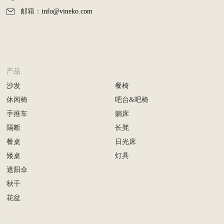
邮箱：
info@vineko.com
产品
沙发
餐椅
休闲椅
吧台&吧椅
手推车
躺床
隔断
长凳
餐桌
日光床
矮桌
灯具
遮阳伞
秋千
花盆