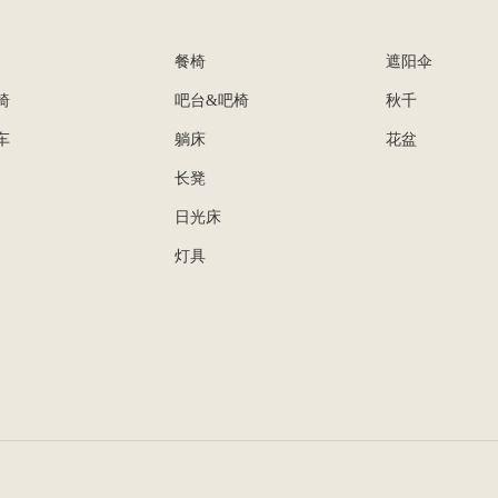
餐椅
遮阳伞
椅
吧台&吧椅
秋千
车
躺床
花盆
长凳
日光床
灯具