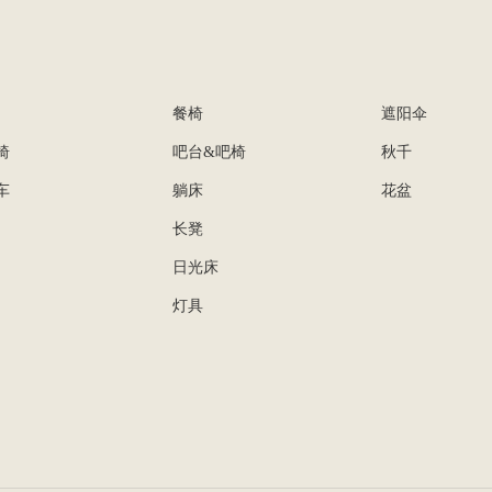
餐椅
遮阳伞
椅
吧台&吧椅
秋千
车
躺床
花盆
长凳
日光床
灯具