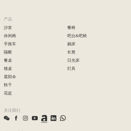
产品
沙发
餐椅
休闲椅
吧台&吧椅
手推车
躺床
隔断
长凳
餐桌
日光床
矮桌
灯具
遮阳伞
秋千
花盆
关注我们