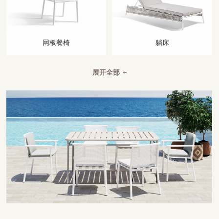
网板餐椅
躺床
展开全部